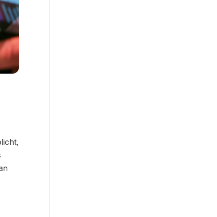
licht,
s
dan