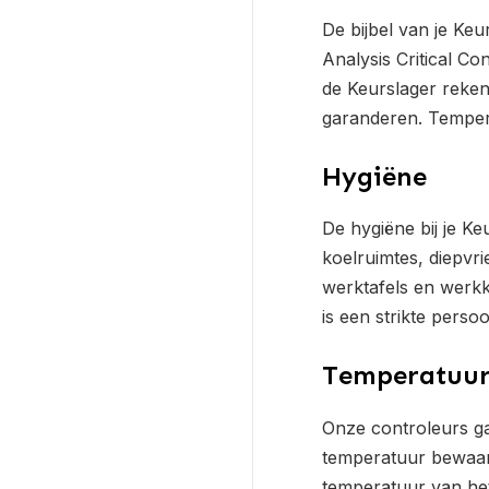
De bijbel van je K
Analysis Critical C
de Keurslager reken
garanderen. Tempera
Hygiëne
De hygiëne bij je Ke
koelruimtes, diepvrie
werktafels en werkkl
is een strikte perso
Temperatuu
Onze controleurs ga
temperatuur bewaart.
temperatuur van he