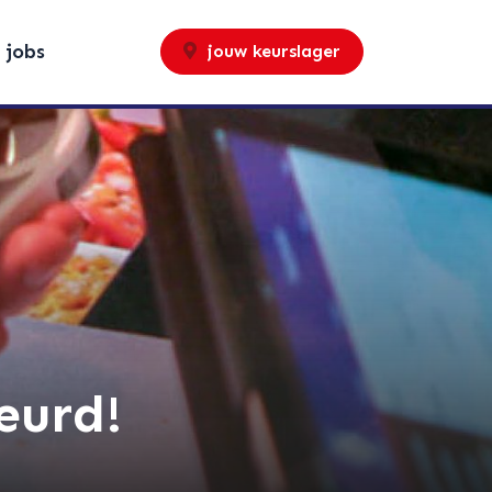
jobs
jouw keurslager
eurd!