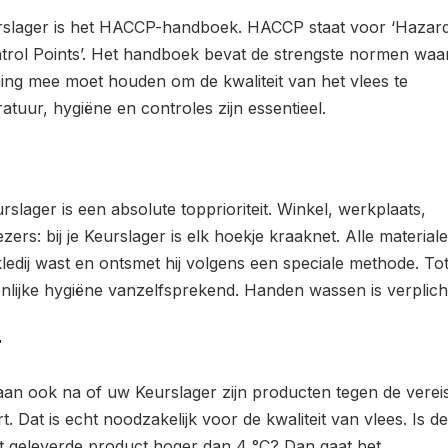
eurslager is het HACCP-handboek. HACCP staat voor ‘Hazar
ontrol Points’. Het handboek bevat de strengste normen wa
ing mee moet houden om de kwaliteit van het vlees te
tuur, hygiëne en controles zijn essentieel.
urslager is een absolute topprioriteit. Winkel, werkplaats,
zers: bij je Keurslager is elk hoekje kraaknet. Alle material
edij wast en ontsmet hij volgens een speciale methode. Tot
onlijke hygiëne vanzelfsprekend. Handen wassen is verplich
r
an ook na of uw Keurslager zijn producten tegen de verei
 Dat is echt noodzakelijk voor de kwaliteit van vlees. Is de
t geleverde product hoger dan 4 °C? Dan gaat het