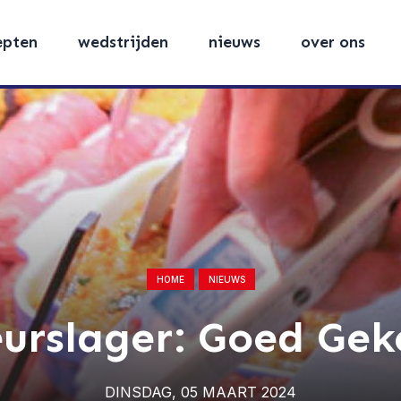
epten
wedstrijden
nieuws
over ons
HOME
NIEUWS
eurslager: Goed Gek
DINSDAG, 05 MAART 2024