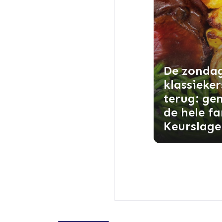
De zonda
klassieker
terug: ge
de hele fa
Keurslage