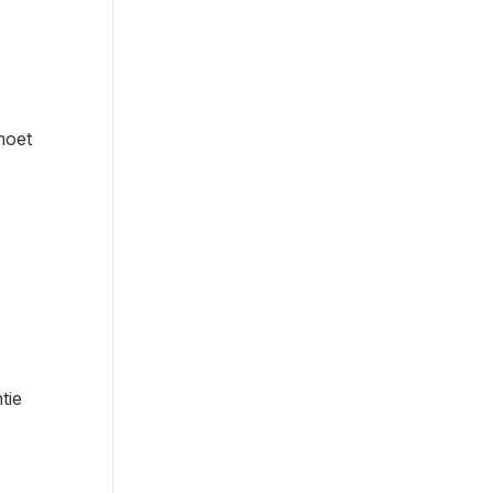
moet
tie