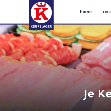
home
rec
Je K