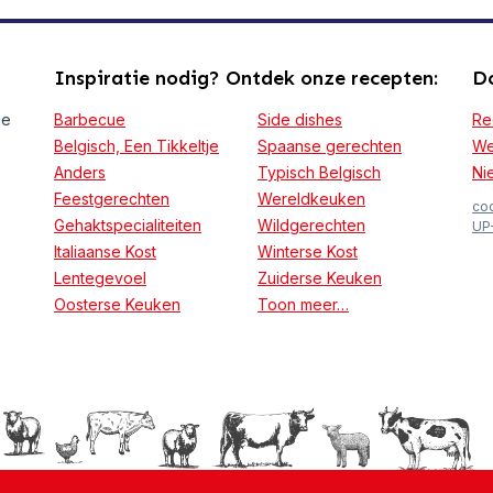
Inspiratie nodig? Ontdek onze recepten:
Do
le
Barbecue
Side dishes
Re
Belgisch, Een Tikkeltje
Spaanse gerechten
We
Anders
Typisch Belgisch
Ni
Feestgerechten
Wereldkeuken
coo
Gehaktspecialiteiten
Wildgerechten
UP
Italiaanse Kost
Winterse Kost
Lentegevoel
Zuiderse Keuken
Oosterse Keuken
Toon meer…