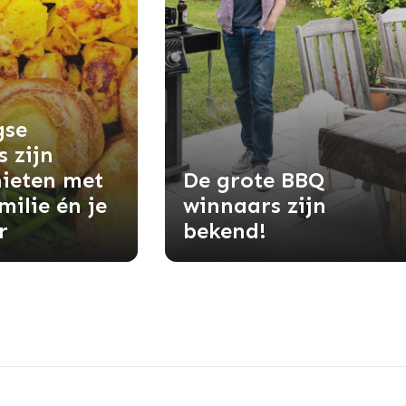
gse
s zijn
nieten met
De grote BBQ
milie én je
winnaars zijn
r
bekend!