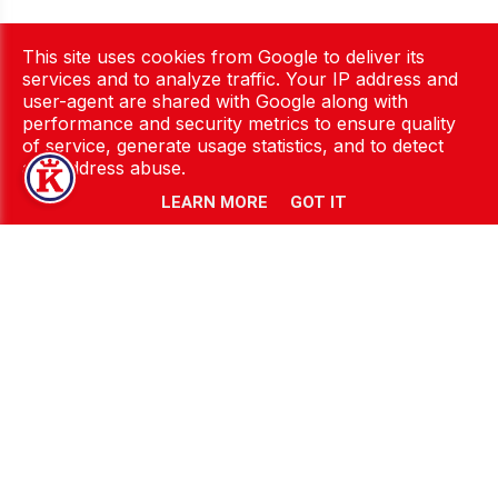
Brusselsesteenweg 517, 9090 Melle
+32 9 229 14 23
This site uses cookies from Google to deliver its
services and to analyze traffic. Your IP address and
info@keurslager.be
user-agent are shared with Google along with
performance and security metrics to ensure quality
Inspiratie nodig? Ontdek onze recepten:
of service, generate usage statistics, and to detect
and address abuse.
Barbecue
Side dishes
Belgisch, Een Tikkeltje
Spaanse gerechten
LEARN MORE
GOT IT
Anders
Typisch Belgisch
Feestgerechten
Wereldkeuken
Gehaktspecialiteiten
Wildgerechten
Italiaanse Kost
Winterse Kost
Lentegevoel
Zuiderse Keuken
Oosterse Keuken
Toon meer…
Doorblader onze website:
Recepten
Over ons
Wedstrijden
jouw keurslager
Nieuws
Jobs