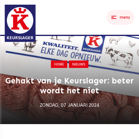
menu
HOME
NIEUWS
Gehakt van je Keurslager: beter
wordt het niet
ZONDAG, 07 JANUARI 2024